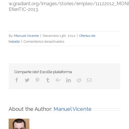
w.gradiant.org/images/stories/empleo/11122012_MON
EfienTIC-2013.
By
Manuel Vicente
|
Decembro 13th, 2012
|
Ofertas de
en
traballo
|
Comentarios desactivados
Búscanse
monitores
científicos
Comparte isto! Escolle plataforma
About the Author:
Manuel Vicente