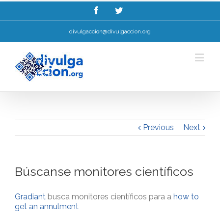
Esta web utiliza cookies para mellorar a súa experiencia de navegación.
Ler máis.
Entendido!
divulgaccion@divulgaccion.org
Previous
Next
Búscanse monitores científicos
Gradiant
busca monitores científicos para a
how to
get an annulment