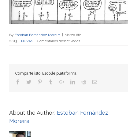
By
Esteban Fernández Moreira
|
Marzo 6th,
en
2013
|
NOVAS
|
Comentarios desactivados
Cuttlas
nos
ensina
para
que
Comparte isto! Escolle plataforma
valen
as
supercordas
e
o
Bosón
About the Author:
Esteban Fernández
de
Moreira
Higgs
o
algo