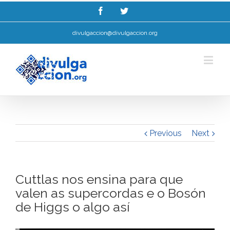
Esta web utiliza cookies para mellorar a súa experiencia de navegación.
Ler máis.
Entendido!
divulgaccion@divulgaccion.org
Previous
Next
Cuttlas nos ensina para que
valen as supercordas e o Bosón
de Higgs o algo así