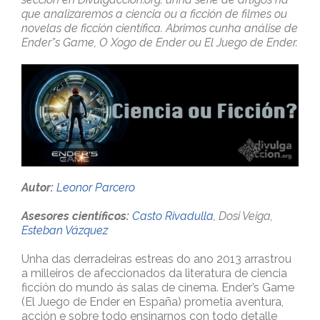
que analizaremos a ciencia ou a ficción de filmes ou
novelas de ficción científica.
Abrimos cunha análise de
Ender”s Game, O Xogo de Ender ou El Juego de Ender.
Autor:
Leonor Parcero
Asesores científicos:
Casto Rivadulla
, Dosi Veiga,
Esteban Vázquez
Unha das derradeiras estreas do ano 2013 arrastrou
a milleiros de afeccionados da literatura de ciencia
ficción do mundo ás salas de cinema. Ender’s Game
(El Juego de Ender en España) prometía aventura,
acción e sobre todo ensinarnos con todo detalle