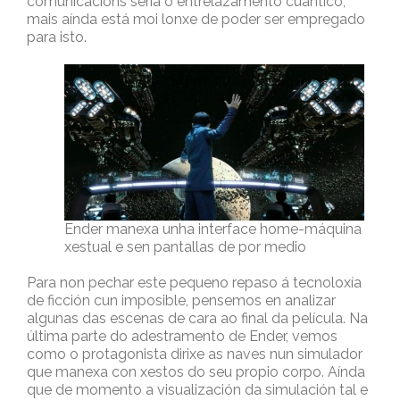
comunicacións sería o entrelazamento cuántico,
mais aínda está moi lonxe de poder ser empregado
para isto.
Ender manexa unha interface home-máquina
xestual e sen pantallas de por medio
Para non pechar este pequeno repaso á tecnoloxía
de ficción cun imposible, pensemos en analizar
algunas das escenas de cara ao final da película. Na
última parte do adestramento de Ender, vemos
como o protagonista dirixe as naves nun simulador
que manexa con xestos do seu propio corpo. Aínda
que de momento a visualización da simulación tal e