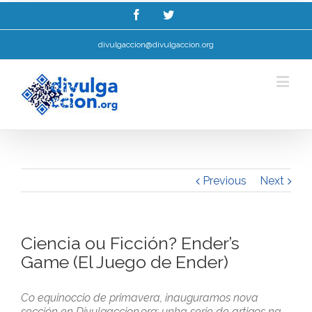
Esta web utiliza cookies para mellorar a súa experiencia de navegación.
Ler máis.
Entendido!
divulgaccion@divulgaccion.org
Previous
Next
Ciencia ou Ficción? Ender’s
Game (El Juego de Ender)
Co equinoccio de primavera, inauguramos nova
sección en Divulgaccion.org: unha serie de artigos na