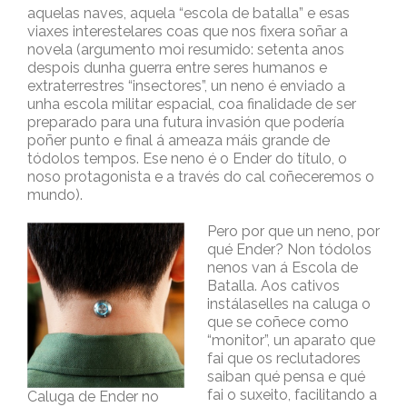
aquelas naves, aquela “escola de batalla” e esas
viaxes interestelares coas que nos fixera soñar a
novela (argumento moi resumido: setenta anos
despois dunha guerra entre seres humanos e
extraterrestres “insectores”, un neno é enviado a
unha escola militar espacial, coa finalidade de ser
preparado para una futura invasión que podería
poñer punto e final á ameaza máis grande de
tódolos tempos. Ese neno é o Ender do título, o
noso protagonista e a través do cal coñeceremos o
mundo).
Pero por que un neno, por
qué Ender? Non tódolos
nenos van á Escola de
Batalla. Aos cativos
instálaselles na caluga o
que se coñece como
“monitor”, un aparato que
fai que os reclutadores
saiban qué pensa e qué
fai o suxeito, facilitando a
Caluga de Ender no