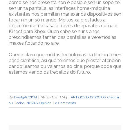
como se nos presenta non é posible sen un soporte,
sen unha pantalla, as interfaces home-máquina
existentes nos permiten manexar os dispositivos sen
tocar nin un só mando. Moitos xa o estades a
experimentar na casa a través de aparatos coma o
Kinect para Xbox. Quen sabe se nuns anos
prescindiremos tamén das pantallas e veremos as
imaxes flotando no aire.
Queda claro que moitas tecnoloxías da ficción teñen
base científica, así que teremos que prestar atención
cando leamos ou vaiamos ao cine, porque pode que
estemos vendo os trebellos do futuro.
By
DivulgACCIÓN
|
Marzo 21st, 2014
|
ARTIGOS DOS SOCIOS
,
Ciencia
ou Ficcion
,
NOVAS
,
Opinión
|
0 Comments