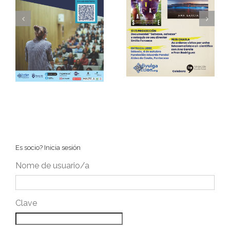
II EDICIÓN DO
Encontro Anual de
CONCURSO DE
os
Divulgacción en
MONÓLOGOS
na
Ponteceso
CIENTÍFICOS CIENCIA
CALIDADE
Es socio? Inicia sesión
Nome de usuario/a
Clave