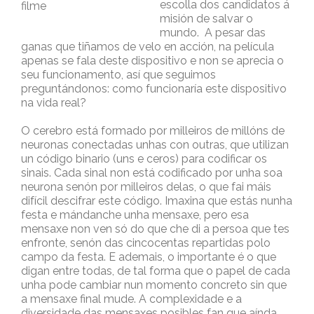
escolla dos candidatos á
filme
misión de salvar o
mundo. A pesar das
ganas que tiñamos de velo en acción, na película
apenas se fala deste dispositivo e non se aprecia o
seu funcionamento, así que seguimos
preguntándonos: como funcionaría este dispositivo
na vida real?
O cerebro está formado por milleiros de millóns de
neuronas conectadas unhas con outras, que utilizan
un código binario (uns e ceros) para codificar os
sinais. Cada sinal non está codificado por unha soa
neurona senón por milleiros delas, o que fai máis
difícil descifrar este código. Imaxina que estás nunha
festa e mándanche unha mensaxe, pero esa
mensaxe non ven só do que che di a persoa que tes
enfronte, senón das cincocentas repartidas polo
campo da festa. E ademais, o importante é o que
digan entre todas, de tal forma que o papel de cada
unha pode cambiar nun momento concreto sin que
a mensaxe final mude. A complexidade e a
diversidade das mensaxes posibles fan que aínda