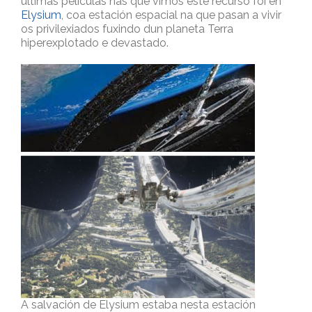
últimas películas nas que vimos este recurso foi en
Elysium
, coa estación espacial na que pasan a vivir
os privilexiados fuxindo dun planeta Terra
hiperexplotado e devastado.
A salvación de Elysium estaba nesta estación