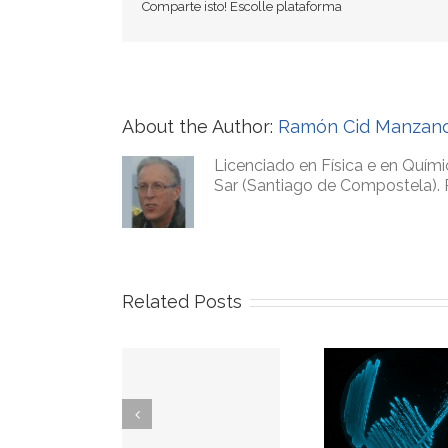
Comparte isto! Escolle plataforma
About the Author:
Ramón Cid Manzan
Licenciado en Física e en Quími
Sar (Santiago de Compostela). 
Related Posts
ck Steinberger, un
A Física: 
Como molan as
home bo.
de poe
bacterias