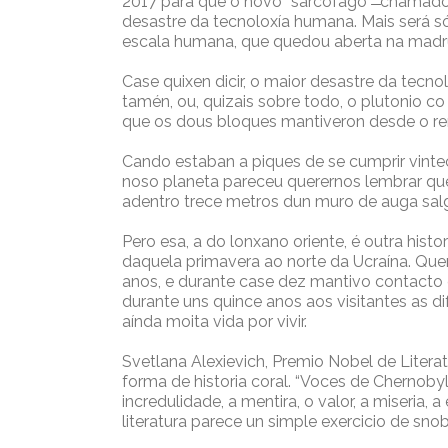
2017 para que o novo “sarcófago” ̶̶̶ chamado
desastre da tecnoloxía humana. Mais será só
escala humana, que quedou aberta na madru
Case quixen dicir, o maior desastre da tecno
tamén, ou, quizais sobre todo, o plutonio co 
que os dous bloques mantiveron desde o re
Cando estaban a piques de se cumprir vintec
noso planeta pareceu querernos lembrar qu
adentro trece metros dun muro de auga sal
Pero esa, a do lonxano oriente, é outra his
daquela primavera ao norte da Ucraína. Quen
anos, e durante case dez mantivo contacto 
durante uns quince anos aos visitantes as d
aínda moita vida por vivir.
Svetlana Alexievich, Premio Nobel de Liter
forma de historia coral. “Voces de Chernoby
incredulidade, a mentira, o valor, a miseria,
literatura parece un simple exercicio de sno