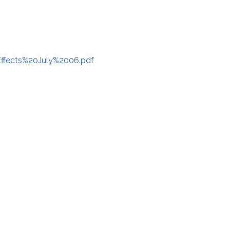
ffects%20July%2006.pdf