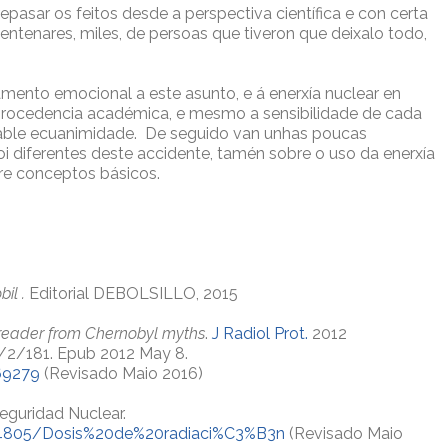
asar os feitos desde a perspectiva científica e con certa
entenares, miles, de persoas que tiveron que deixalo todo,
gamento emocional a este asunto, e á enerxía nuclear en
a procedencia académica, e mesmo a sensibilidade de cada
xable ecuanimidade. De seguido van unhas poucas
i diferentes deste accidente, tamén sobre o uso da enerxía
bre conceptos básicos.
il .
Editorial DEBOLSILLO, 2015
 reader from Chernobyl myths
.
J Radiol Prot.
2012
2/2/181. Epub 2012 May 8.
69279
(Revisado Maio 2016)
eguridad Nuclear.
14805/Dosis%20de%20radiaci%C3%B3n
(Revisado Maio