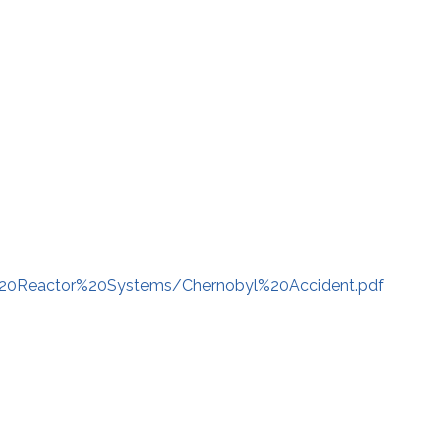
0Reactor%20Systems/Chernobyl%20Accident.pdf