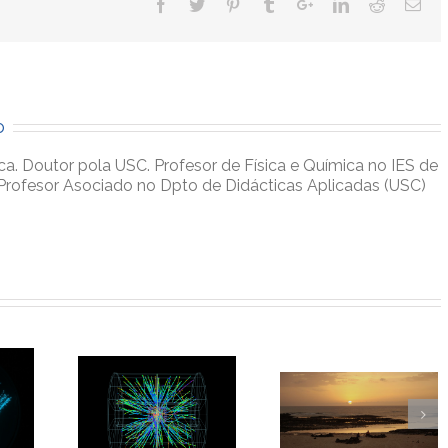
o
ca. Doutor pola USC. Profesor de Física e Química no IES de
Profesor Asociado no Dpto de Didácticas Aplicadas (USC)
outra forma
Outra catedral 
La isla de arena
sía (*)