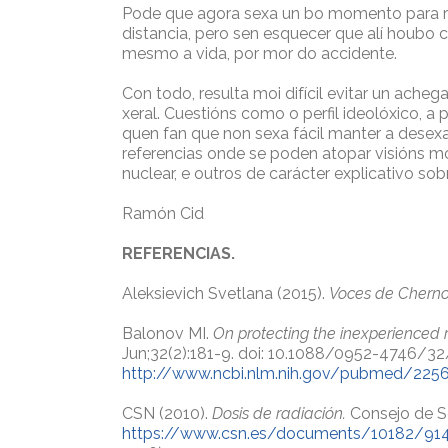
Pode que agora sexa un bo momento para rep
distancia, pero sen esquecer que alí houbo c
mesmo a vida, por mor do accidente.
Con todo, resulta moi difícil evitar un ache
xeral. Cuestións como o perfil ideolóxico, 
quen fan que non sexa fácil manter a dese
referencias onde se poden atopar visións mo
nuclear, e outros de carácter explicativo so
Ramón Cid
REFERENCIAS.
Aleksievich Svetlana (2015).
Voces de Chernob
Balonov MI.
On protecting the inexperienced
Jun;32(2):181-9. doi: 10.1088/0952-4746/3
http://www.ncbi.nlm.nih.gov/pubmed/225
CSN (2010).
Dosis de radiación.
Consejo de S
https://www.csn.es/documents/10182/9