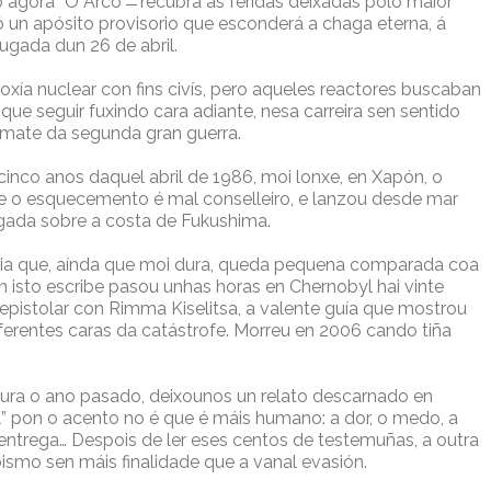
 agora “O Arco” ̶̶̶ recubra as feridas deixadas polo maior
 un apósito provisorio que esconderá a chaga eterna, á
gada dun 26 de abril.
loxía nuclear con fins civís, pero aqueles reactores buscaban
que seguir fuxindo cara adiante, nesa carreira sen sentido
mate da segunda gran guerra.
inco anos daquel abril de 1986, moi lonxe, en Xapón, o
e o esquecemento é mal conselleiro, e lanzou desde mar
gada sobre a costa de Fukushima.
toria que, aínda que moi dura, queda pequena comparada coa
 isto escribe pasou unhas horas en Chernobyl hai vinte
epistolar con Rimma Kiselitsa, a valente guía que mostrou
iferentes caras da catástrofe. Morreu en 2006 cando tiña
atura o ano pasado, deixounos un relato descarnado en
l” pon o acento no é que é máis humano: a dor, o medo, a
 a entrega… Despois de ler eses centos de testemuñas, a outra
bismo sen máis finalidade que a vanal evasión.