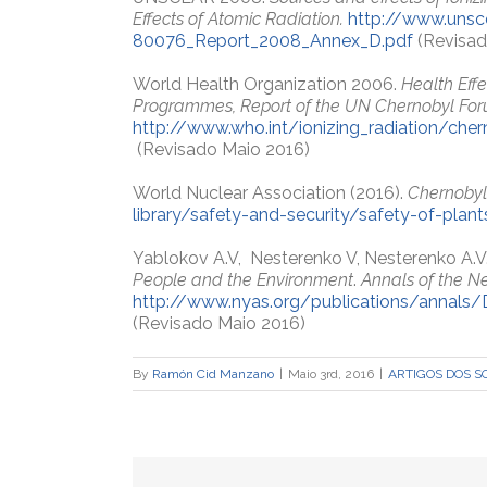
Effects of Atomic Radiation.
http://www.unsc
80076_Report_2008_Annex_D.pdf
(Revisad
World Health Organization 2006.
Health Eff
Programmes
, Report of the UN Chernobyl For
http://www.who.int/ionizing_radiation/
(Revisado Maio 2016)
World Nuclear Association (2016).
Chernobyl
library/safety-and-security/safety-of-plan
Yablokov A.V, Nesterenko V, Nesterenko A.V
People and the Environment
.
Annals of the N
http://www.nyas.org/publications/annals
(Revisado Maio 2016)
By
Ramón Cid Manzano
|
Maio 3rd, 2016
|
ARTIGOS DOS S