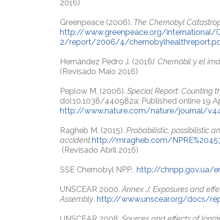
2016)
Greenpeace (2006).
The Chernobyl Catastr
http://www.greenpeace.org/international/G
2/report/2006/4/chernobylhealthreport.p
Hernández Pedro J. (2016
).
Chernóbil y el im
(Revisado Maio 2016)
Peplow M. (2006).
Special Report: Counting 
doi:10.1038/440982a; Published online 19 Ap
http://www.nature.com/nature/journal/v4
Ragheb M. (2015).
Probabilistic, possibilistic
accident.
http://mragheb.com/NPRE%2045
(Revisado Abril 2016)
SSE Chernobyl NPP.
http://chnpp.gov.ua/e
UNSCEAR 2000.
Annex J: Exposures and effe
Assembly
.
http://www.unscear.org/docs/rep
UNSCEAR 2008.
Sources and effects of Ioniz