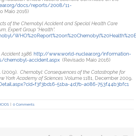
ear.org/docs/reports/2008/11-
o Maio 2016)
ects of the Chernobyl Accident and Special Health Care
um, Expert Group “Health”.
chernobyl/WHO%20Report%20on%20Chernobyl%20Health%20E
 Accident 1986.
http://www.world-nuclear.org/information-
ts/chernobyl-accident.aspx
(Revisado Maio 2016)
. (2009).
Chernobyl: Consequences of the Catastrophe for
ew York Academy of Sciences
.Volume 1181, December 2009.
/Detail.aspx?cid=f3f3bd16-51ba-4d7b-a086-753f44b3bfc1
OCIOS
|
0 Comments