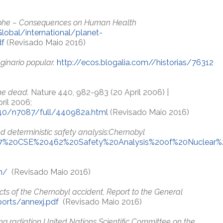
ophe – Consequences on Human Health
lobal/international/planet-
df
(Revisado Maio 2016)
aginario popular.
http://ecos.blogalia.com//historias/76312
the dead.
Nature 440, 982-983 (20 April 2006) |
ril 2006;
40/n7087/full/440982a.html
(Revisado Maio 2016)
 and deterministic safety analysis:Chernobyl
7%20CSE%20462%20Safety%20Analysis%20of%20Nuclear%2
n/
(Revisado Maio 2016)
cts of the Chernobyl accident, Report to the General
orts/annexj.pdf
(Revisado Maio 2016)
ing radiation United Nations Scientific Committee on the