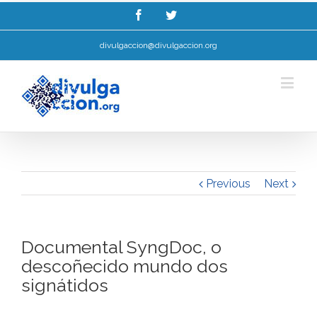
Esta web utiliza cookies para mellorar a súa experiencia de navegación.
Ler máis.
Entendido!
divulgaccion@divulgaccion.org
Previous
Next
Documental SyngDoc, o
descoñecido mundo dos
signátidos