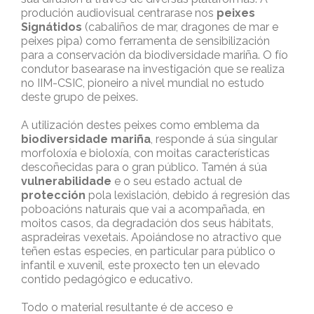
produción audiovisual centrarase nos
peixes
Signátidos
(cabaliños de mar, dragones de mar e
peixes pipa) como ferramenta de sensibilización
para a conservación da biodiversidade mariña. O fío
condutor basearase na investigación que se realiza
no IIM-CSIC, pioneiro a nivel mundial no estudo
deste grupo de peixes.
A utilización destes peixes como emblema da
biodiversidade mariña
, responde á súa singular
morfoloxía e bioloxía, con moitas características
descoñecidas para o gran público. Tamén á súa
vulnerabilidade
e o seu estado actual de
protección
pola lexislación, debido á regresión das
poboacións naturais que vai a acompañada, en
moitos casos, da degradación dos seus hábitats,
aspradeiras vexetais. Apoiándose no atractivo que
teñen estas especies, en particular para público o
infantil e xuvenil
,
este proxecto ten un elevado
contido pedagógico e educativo.
Todo o material resultante é de acceso e