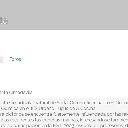
ta
Foros
0
rita Cimadevila
rita Cimadevila, natural de Sada, Coruña, licenciada en Quími
a Química en el IES Urbano Lugrís de A Coruña.
ra pictórica se encuentra fuertemente influenciada por las raí
icas recurrentes las conchas marinas, interesándose también p
z de su participación en la HST 2003, escuela de profesores, d