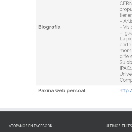
CERN,
propu
tienen
– Art
Biografía
– Visi
– Igua
La pi
parte
momen
differ
Su ob
IPAC1
Unive
Compo
Páxina web persoal
http:
ATÓPANOS EN FACEBOOK
ÚLTIMOS TUITS