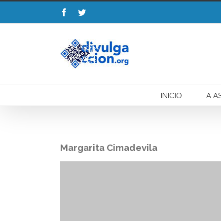
Esta web uti
INICIO
A A
Margarita Cimadevila