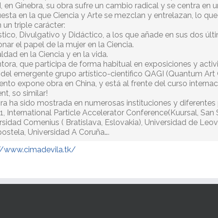
 en Ginebra, su obra sufre un cambio radical y se centra en
esta en la que Ciencia y Arte se mezclan y entrelazan, lo qu
 un triple carácter:
ístico, Divulgativo y Didáctico, a los que añade en sus dos úl
onar el papel de la mujer en la Ciencia.
ldad en la Ciencia y en la vida.
ntora, que participa de forma habitual en exposiciones y acti
 del emergente grupo artístico-cientifico QAGI (Quantum Art 
to expone obra en China, y está al frente del curso internaci
ent, so similar!
ra ha sido mostrada en numerosas instituciones y diferentes
1, International Particle Accelerator Conference(Kuursal, San 
rsidad Comenius ( Bratislava, Eslovakia), Universidad de Leov
stela, Universidad A Coruña….
//www.cimadevila.tk/