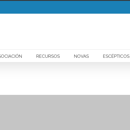
liza cookies para mellorar a súa experiencia de navegación.
Entendido!
SOCIACIÓN
RECURSOS
NOVAS
ESCÉPTICOS