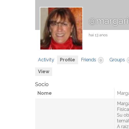
@margari
hai 13 anos
Activity
Profile
Friends
Groups
0
View
Socio
Nome
Marga
Marga
Físic
Su ob
temát
A raí