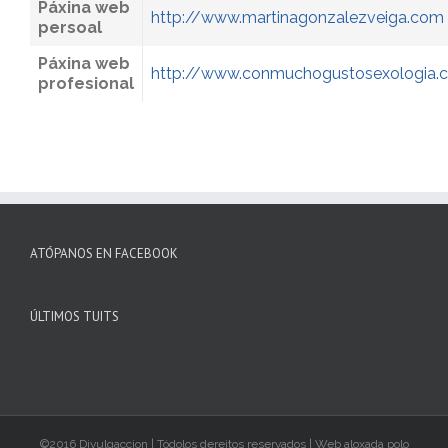
Páxina web
http://www.martinagonzalezveiga.com
persoal
Páxina web
http://www.conmuchogustosexologia.
profesional
ATÓPANOS EN FACEBOOK
ÚLTIMOS TUITS
©2016 Divulgaccion | Tódolos dereitos reservados | Web aloxada polo