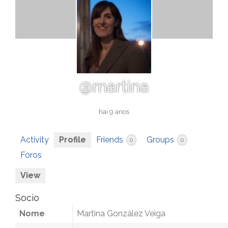
@martina
hai 9 anos
Activity
Profile
Friends
Groups
0
0
Foros
View
Socio
Nome
Martina González Veiga