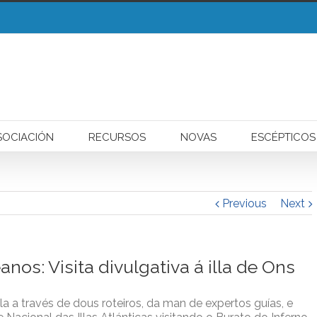
liza cookies para mellorar a súa experiencia de navegación.
Entendido!
SOCIACIÓN
RECURSOS
NOVAS
ESCÉPTICOS
Previous
Next
os: Visita divulgativa á illa de Ons
la a través de dous roteiros, da man de expertos guías, e