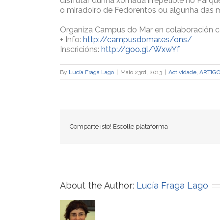
disfrutar dunha xornada irrepetible no Parque
o miradoiro de Fedorentos ou algunha das múl
Organiza Campus do Mar en colaboración co
+ Info:
http://campusdomar.es/ons/
Inscricións:
http://goo.gl/WxwYf
By
Lucía Fraga Lago
|
Maio 23rd, 2013
|
Actividade
,
ARTIGO
Comparte isto! Escolle plataforma
About the Author:
Lucía Fraga Lago