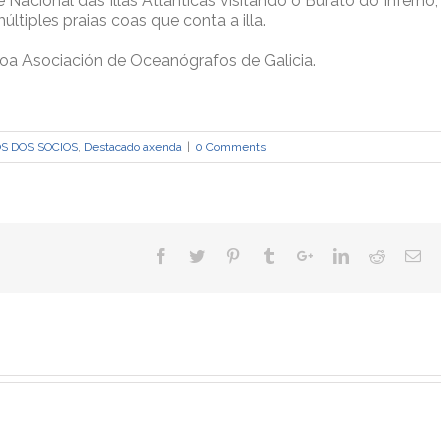
 Nacional das Illas Atlánticas visitando o Burato do Inferno,
tiples praias coas que conta a illa.
a Asociación de Oceanógrafos de Galicia.
S DOS SOCIOS
,
Destacado axenda
|
0 Comments