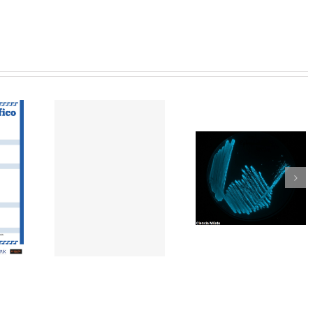
Como molan as
nberger, un
bacterias
e bo.
Chega o primei
Festival de
DivulgAcción!