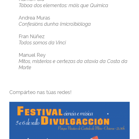
Táboa dos elementos: máis que Química
Andrea Muras
Confesións dunha (micro)bióloga
Fran Núñez
Todos somos da Vinci
Manuel Rey
Mitos, misterios e certezas da ataxia da Costa da
Morte
Compárteo nas túas redes!