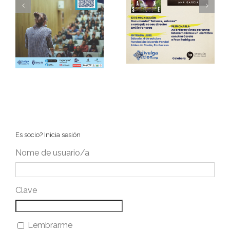
Encontro Anual de
CONCURSO DE
os
Divulgacción en
MONÓLOGOS
na
Ponteceso
CIENTÍFICOS CIENCIA
CALIDADE
Es socio? Inicia sesión
Nome de usuario/a
Clave
Lembrarme