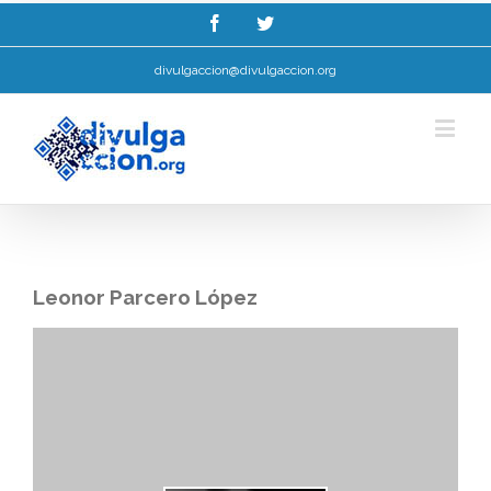
Esta web utiliza cookies para mellorar a súa experiencia de navegación.
Ler máis.
Entendido!
divulgaccion@divulgaccion.org
Leonor Parcero López