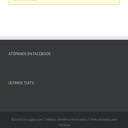
ATÓPANOS EN FACEBOOK
ÚLTIMOS TUITS
©2016 Divulgaccion | Tódolos dereitos reservados | Web aloxada polo
CESGA