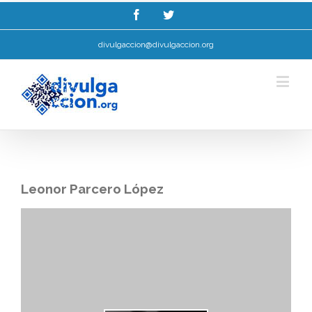
Esta web utiliza cookies para mellorar a súa experiencia de navegación.
Ler máis.
Entendido!
divulgaccion@divulgaccion.org
Leonor Parcero López