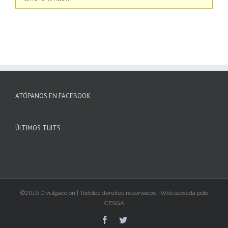
ATÓPANOS EN FACEBOOK
ÚLTIMOS TUITS
©2016 Divulgaccion | Tódolos dereitos reservados | Web aloxada polo
CESGA