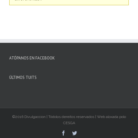
ATÓPANOS EN FACEBOOK
ÚLTIMOS TUITS
©2016 Divulgaccion | Tódolos dereitos reservados | Web aloxada polo
CESGA