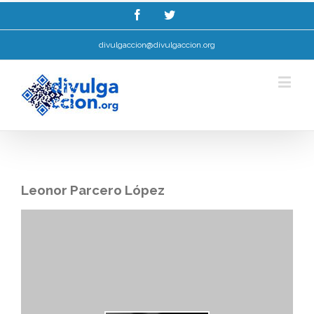
Esta web utiliza cookies para mellorar a súa experiencia de navegación.
Ler máis.
Entendido!
divulgaccion@divulgaccion.org
Leonor Parcero López