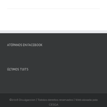
ATÓPANOS EN FACEBOOK
ÚLTIMOS TUITS
©2016 Divulgaccion | Tódolos dereitos reservados | Web aloxada polo
CESGA