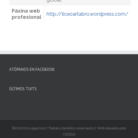
Páxina web
http://liceoartabro.wordpress.com/
profesional
ATÓPANOS EN FACEBOOK
ÚLTIMOS TUITS
©2016 Divulgaccion | Tódolos dereitos reservados | Web aloxada polo
CESGA