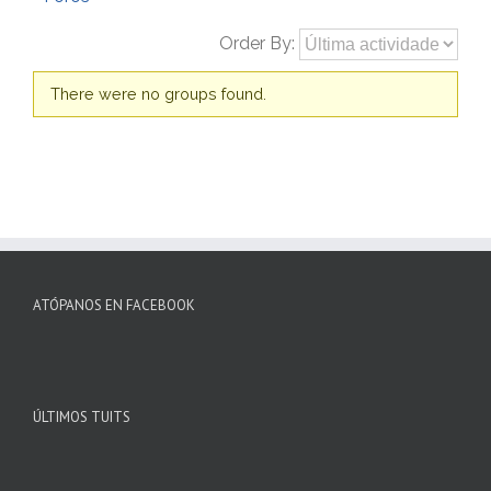
Order By:
Member's
There were no groups found.
groups
ATÓPANOS EN FACEBOOK
ÚLTIMOS TUITS